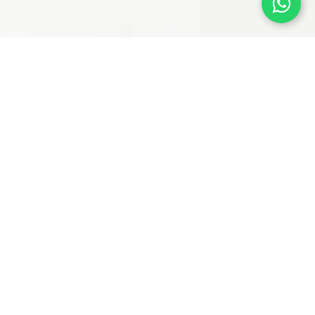
Steven Vives
Handwerker mit einer künstlerischen Vision von
Möbeln. Seit meiner Jugend habe ich mich der
Restaurierung von Antiquitäten verschrieben,
aber jedes Mal mehr die Seele des Künstlers
entwickelt. Spezialisiert auf die Beleuchtung von
Objekten, um die besten Lampen zu einzigartigen
und erkennbaren Stücken zu machen.